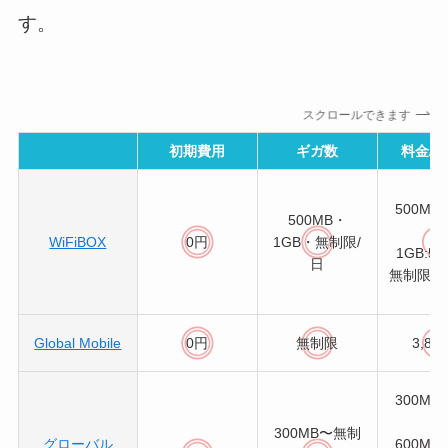
す。
スクロールできます
初期費用
ギガ数
料金/週
500MB:
500MB・
円
WiFiBOX
0円
1GB・無制限/
1GB:5,
日
無制限:6,
Global Mobile
0円
無制限
3,84
300MB:
円
300MB〜無制
グローバル
600MB: