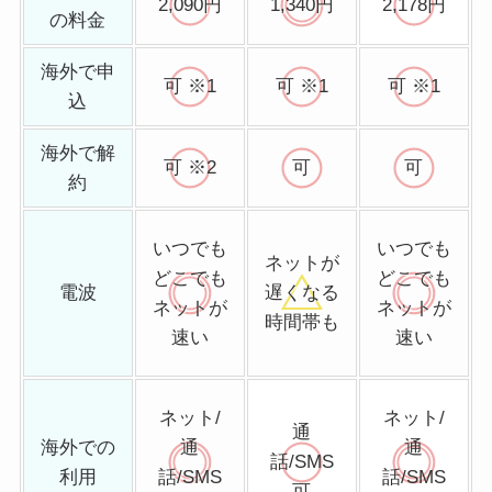
2,090円
1,340円
2,178円
の料金
海外で申
可 ※1
可 ※1
可 ※1
込
海外で解
可 ※2
可
可
約
いつでも
いつでも
ネットが
どこでも
どこでも
電波
遅くなる
ネットが
ネットが
時間帯も
速い
速い
ネット/
ネット/
通
海外での
通
通
話/SMS
利用
話/SMS
話/SMS
可