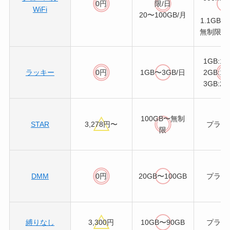
0円
限/日
WiFi
円
20〜100GB/月
1.1GB:5
無制限:7,
1GB:1,
ラッキー
0円
1GB〜3GB/日
2GB:1,
3GB:2,
100GB〜無制
STAR
3,278円〜
プラン
限
DMM
0円
20GB〜100GB
プラン
縛りなし
3,300円
10GB〜90GB
プラン