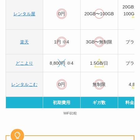
20GB:3
レンタル屋
0円
20GB〜100GB
100GB:
円
楽天
1円 ※4
3GB〜無制限
プラン
どこより
8,800円 ※4
1.5GB/日
プラン
レンタルこむ
0円
無制限
4,88
初期費用
ギガ数
料金/週
WiFi比較