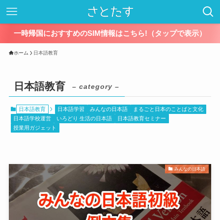
一時帰国におすすめのSIM情報はこちら!（タップで表示）
ホーム
日本語教育
日本語教育
– category –
日本語教育
日本語学習
みんなの日本語
まるごと日本のことばと文化
日本語学校運営
いろどり 生活の日本語
日本語教育セミナー
授業用ガジェット
みんなの日本語