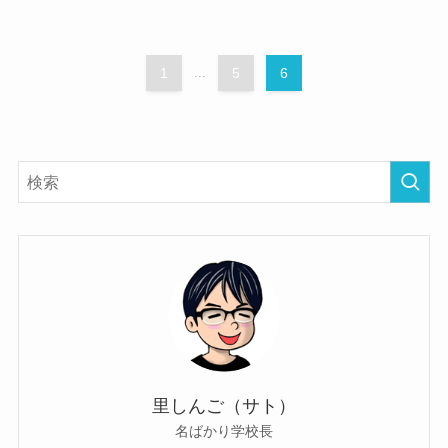
1
...
5
6
里しんご（サト）
名ばかり学校長