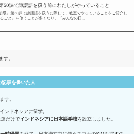
] 第50課で謙譲語を扱う前にわたしがやっていること
初級』第50課で謙譲語を扱うに際して、教室でやっていることをご紹介し
るごと』を使うことが多くなり、『みんなの日...
ます。
の記事を書いた人
ます。
インドネシアに留学。
は運だけで
インドネシアに日本語学校
を設立しました。
の一時帰国
を経て、日本滞在中に使うスマホのSIMを探すの