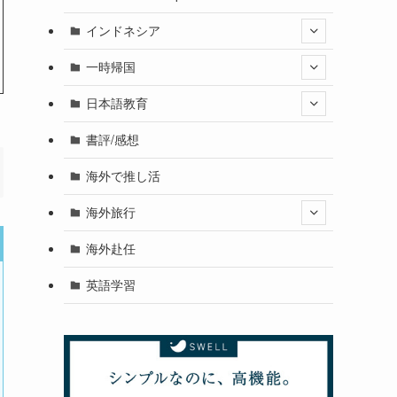
インドネシア
一時帰国
日本語教育
書評/感想
海外で推し活
海外旅行
海外赴任
英語学習