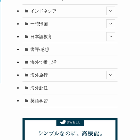
インドネシア
一時帰国
日本語教育
書評/感想
海外で推し活
海外旅行
海外赴任
英語学習