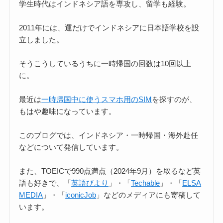
学生時代はインドネシア語を専攻し、留学も経験。
2011年には、運だけでインドネシアに日本語学校を設
立しました。
そうこうしているうちに一時帰国の回数は10回以上
に。
最近は
一時帰国中に使うスマホ用のSIM
を探すのが、
もはや趣味になっています。
このブログでは、インドネシア・一時帰国・海外赴任
などについて発信しています。
また、TOEICで990点満点（2024年9月）を取るなど英
語も好きで、「
英語びより
」・「
Techable
」・「
ELSA
MEDIA
」・「
iconicJob
」などのメディアにも寄稿して
います。