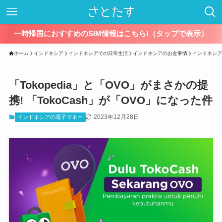
一時帰国におすすめのSIM情報はこちら!（タップで表示）
ホーム
インドネシア
インドネシアでの日常生活
インドネシアのお金事情
インドネシア
「Tokopedia」と「OVO」がまさかの提
携! 「TokoCash」が「OVO」になった件
2023年12月28日
インドネシアの電子マネー