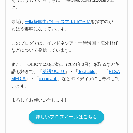
そうこうしているうちに一時帰国の回数は10回以上
に。
最近は
一時帰国中に使うスマホ用のSIM
を探すのが、
もはや趣味になっています。
このブログでは、インドネシア・一時帰国・海外赴任
などについて発信しています。
また、TOEICで990点満点（2024年9月）を取るなど英
語も好きで、「
英語びより
」・「
Techable
」・「
ELSA
MEDIA
」・「
iconicJob
」などのメディアにも寄稿して
います。
よろしくお願いいたします!
詳しいプロフィールはこちら