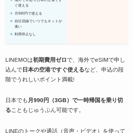
海外で申込→日本の空港です
ぐ使える
月990円で使える
自社回線でいつでもネットが
速い
利用停止なし
LINEMOは
初期費用ゼロ
で、海外でeSIMで申し
込んで
日本の空港ですぐ使える
など、申込の段
階でうれしいポイント満載!
日本でも
月990円（3GB）で一時帰国を乗り切
る
こともじゅうぶん可能です。
LINEのトークや通話（音声・ビデオ）を使って