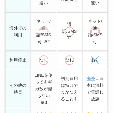
速い
速い
ネット/
ネット/
通
海外での
通
通
話/SMS
利用
話/SMS
話/SMS
可
可 ※2
可
利用停止
なし
なし
あり
LINEを使
初期費用
海外
→日
ってもギ
その他の
は特典で
本に無料
ガ数が減
特長
まかなえ
で電話し
らない
ることも
放題
※3