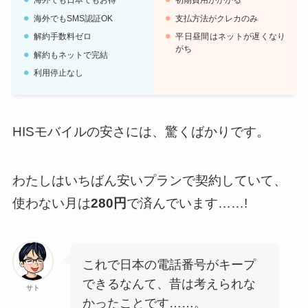
海外でも日本でもお得
初期費用がかかる
海外でもSMS認証OK
支払方法がクレカのみ
解約手数料ゼロ
平日昼間はネットが遅くなり
がち
解約もネットで完結
利用停止なし
HISモバイルの安さには、驚くばかりです。
わたしはいちばん安いプランで契約していて、
使わない月は
280円
で済んでいます……!
これで日本の電話番号がキープ
できるなんて、昔は考えられな
サト
かったことです……。