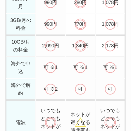
990円
280円
1,078円
月
3GB/月の
990円
770円
1,078円
料金
10GB/月
2,090円
1,340円
2,178円
の料金
海外で申
可 ※1
可 ※1
可 ※1
込
海外で解
可 ※2
可
可
約
いつでも
いつでも
ネットが
どこでも
どこでも
電波
遅くなる
ネットが
ネットが
時間帯も