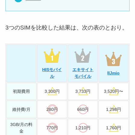
3つのSIMを比較した結果は、次の表のとおり。
HISモバイ
エキサイト
IIJmio
ル
モバイル
初期費用
3,300円
3,733円
3,520円〜
維持費/月
280円
660円
1,298円
3GB/月の料
770円
1,210円
1,760円
金