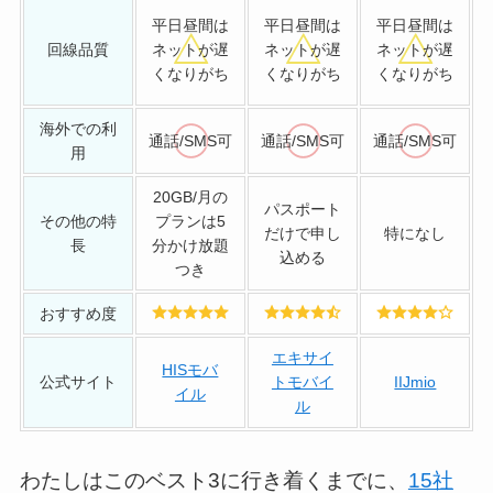
平日昼間は
平日昼間は
平日昼間は
回線品質
ネットが遅
ネットが遅
ネットが遅
くなりがち
くなりがち
くなりがち
海外での利
通話/SMS可
通話/SMS可
通話/SMS可
用
20GB/月の
パスポート
その他の特
プランは5
だけで申し
特になし
長
分かけ放題
込める
つき
おすすめ度
エキサイ
HISモバ
公式サイト
トモバイ
IIJmio
イル
ル
わたしはこのベスト3に行き着くまでに、
15社