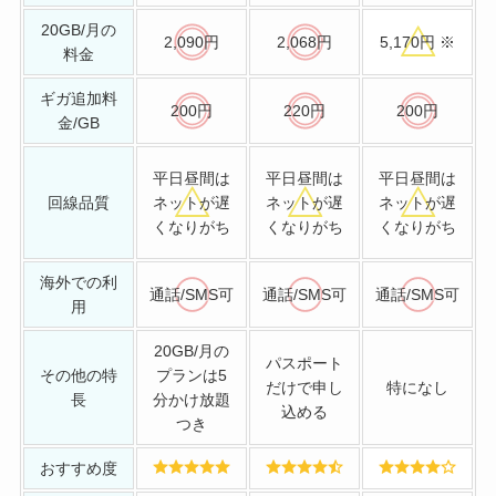
20GB/月の
2,090円
2,068円
5,170
円 ※
料金
ギガ追加料
200円
220円
200円
金/GB
平日昼間は
平日昼間は
平日昼間は
回線品質
ネットが遅
ネットが遅
ネットが遅
くなりがち
くなりがち
くなりがち
海外での利
通話/SMS可
通話/SMS可
通話/SMS可
用
20GB/月の
パスポート
その他の特
プランは5
だけで申し
特になし
長
分かけ放題
込める
つき
おすすめ度