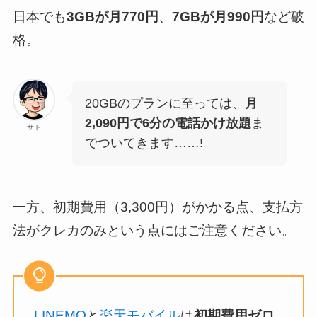
日本でも
3GBが月770円
、
7GBが月990円
など破
格。
20GBのプランに至っては、
月
2,090円で6分の電話かけ放題
ま
サト
でついてきます……!
一方、初期費用（3,300円）がかかる点、支払方
法がクレカのみという点にはご注意ください。
LINEMO
と
楽天モバイル
は
初期費用ゼロ