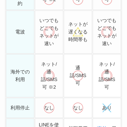
約
いつでも
いつでも
ネットが
どこでも
どこでも
電波
遅くなる
ネットが
ネットが
時間帯も
速い
速い
ネット/
ネット/
通
海外での
通
通
話/SMS
利用
話/SMS
話/SMS
可
可 ※2
可
利用停止
なし
なし
あり
LINEを使