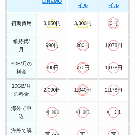
LINEMO
イル
イル
初期費用
3,850円
3,300円
0円
維持費/
990円
280円
1,078円
月
3GB/月の
990円
770円
1,078円
料金
10GB/月
2,090円
1,340円
2,178円
の料金
海外で申
可 ※1
可 ※1
可 ※1
込
海外で解
可 ※2
可
可