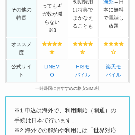
初期費用
海外
→日
ってもギ
その他の
は特典で
本に無料
ガ数が減
特長
まかなえ
で電話し
らない
ることも
放題
※3
オススメ
度
公式サイ
LINEM
HISモ
楽天モ
ト
O
バイル
バイル
一時帰国におすすめの格安SIM3社
※1 申込は海外で、利用開始（開通）の
手続は日本で行います。
※2 海外での解約や利用には「世界対応