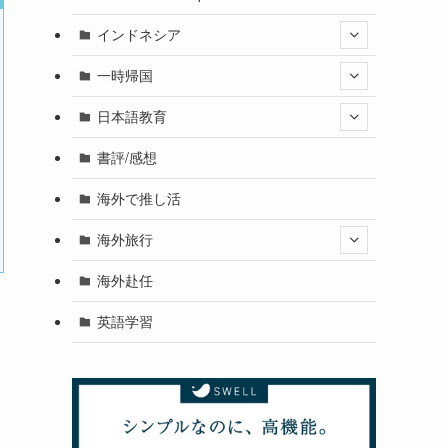
インドネシア
一時帰国
日本語教育
書評/感想
海外で推し活
海外旅行
海外赴任
英語学習