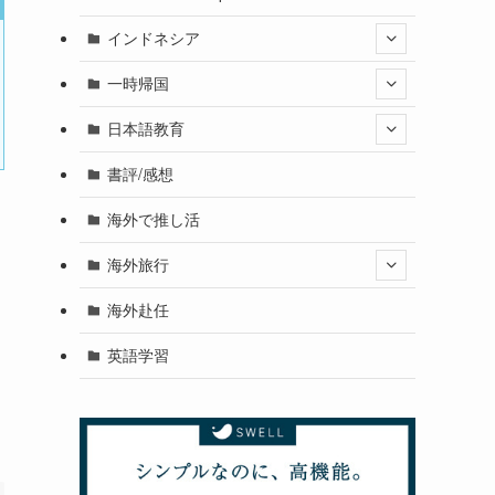
インドネシア
一時帰国
日本語教育
書評/感想
海外で推し活
海外旅行
海外赴任
英語学習