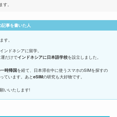
ます。
の記事を書いた人
ます。
インドネシアに留学。
は運だけで
インドネシアに日本語学校
を設立しました。
の一時帰国
を経て、日本滞在中に使うスマホのSIMを探すの
っています。あと
eSIM
の研究も大好物です。
願いいたします!