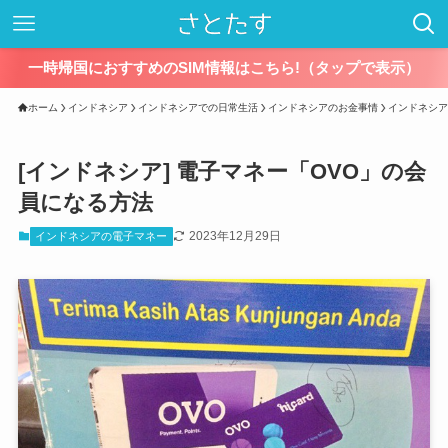
一時帰国におすすめのSIM情報はこちら!（タップで表示）
ホーム
インドネシア
インドネシアでの日常生活
インドネシアのお金事情
インドネシア
[インドネシア] 電子マネー「OVO」の会
員になる方法
2023年12月29日
インドネシアの電子マネー