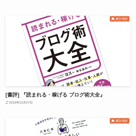
書評/感想
[書評] 『読まれる・稼げる ブログ術大全』
2023年12月27日
書評/感想