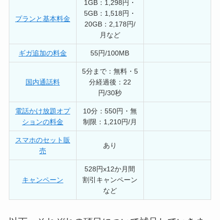
1GB：1,298円・
5GB：1,518円・
プランと基本料金
20GB：2,178円/
月など
ギガ追加の料金
55円/100MB
5分まで：無料・5
国内通話料
分経過後：22
円/30秒
電話かけ放題オプ
10分：550円・無
ションの料金
制限：1,210円/月
スマホのセット販
あり
売
528円x12か月間
キャンペーン
割引キャンペーン
など