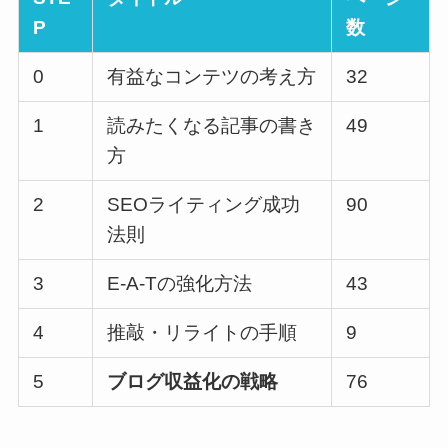
P
数
0
有益なコンテツの考え方
32
1
読みたくなる記事の書き
49
方
2
SEOライティング成功
90
法則
3
E-A-Tの強化方法
43
4
推敲・リライトの手順
9
5
ブログ収益化の戦略
76