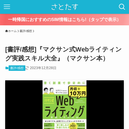
一時帰国におすすめのSIM情報はこちら!（タップで表示）
ホーム
書評/感想
[書評/感想]『マクサン式Webライティン
グ実践スキル大全』（マクサン本）
2023年12月28日
書評/感想