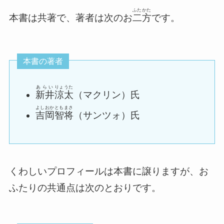
ふたかた
本書は共著で、著者は次のお
二方
です。
本書の著者
あらい
りょうた
新井
涼太
（マクリン）氏
よしおか
ともまさ
吉岡
智将
（サンツォ）氏
くわしいプロフィールは本書に譲りますが、お
ふたりの共通点は次のとおりです。