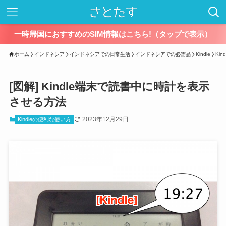
一時帰国におすすめのSIM情報はこちら!（タップで表示）
ホーム
インドネシア
インドネシアでの日常生活
インドネシアでの必需品
Kindle
Ki
[図解] Kindle端末で読書中に時計を表示
させる方法
2023年12月29日
Kindleの便利な使い方