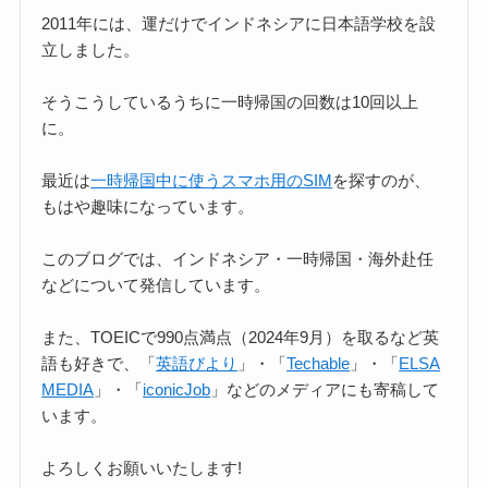
2011年には、運だけでインドネシアに日本語学校を設
立しました。
そうこうしているうちに一時帰国の回数は10回以上
に。
最近は
一時帰国中に使うスマホ用のSIM
を探すのが、
もはや趣味になっています。
このブログでは、インドネシア・一時帰国・海外赴任
などについて発信しています。
また、TOEICで990点満点（2024年9月）を取るなど英
語も好きで、「
英語びより
」・「
Techable
」・「
ELSA
MEDIA
」・「
iconicJob
」などのメディアにも寄稿して
います。
よろしくお願いいたします!