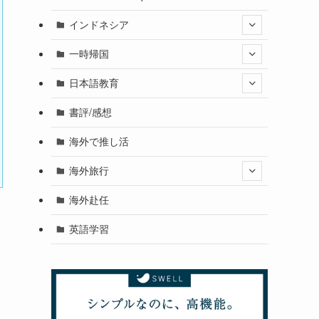
インドネシア
一時帰国
日本語教育
書評/感想
海外で推し活
海外旅行
海外赴任
英語学習