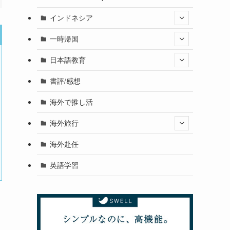
インドネシア
一時帰国
日本語教育
書評/感想
海外で推し活
海外旅行
海外赴任
英語学習