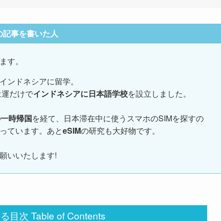
の記事を書いた人
ます。
インドネシアに留学。
は運だけで
インドネシアに日本語学校
を設立しました。
の一時帰国
を経て、日本滞在中に使うスマホのSIMを探すの
っています。あと
eSIM
の研究も大好物です。
願いいたします!
次 Table of Contents