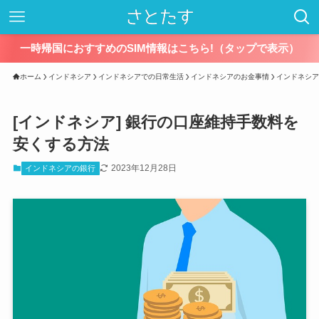
一時帰国におすすめのSIM情報はこちら!（タップで表示）
ホーム
インドネシア
インドネシアでの日常生活
インドネシアのお金事情
インドネシア
[インドネシア] 銀行の口座維持手数料を
安くする方法
2023年12月28日
インドネシアの銀行