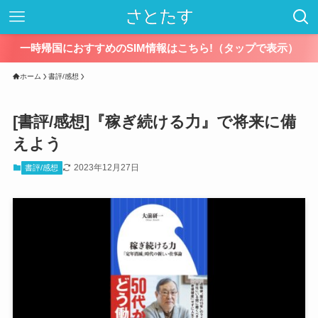
一時帰国におすすめのSIM情報はこちら!（タップで表示）
ホーム
書評/感想
[書評/感想]『稼ぎ続ける力』で将来に備
えよう
2023年12月27日
書評/感想