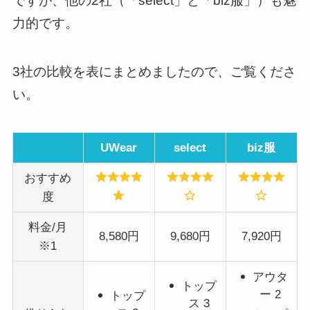
ですが、他の2社（「select」と「biz服」）も魅
力的です。
3社の比較を表にまとめましたので、ご覧くださ
い。
UWear
select
biz服
おすすめ
度
料金/月
8,580円
9,680円
7,920円
※1
アウタ
トップ
ー 2
トップ
ス 3